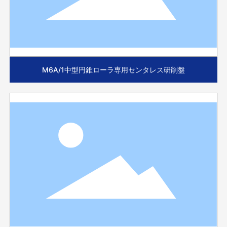
M6A/1中型円錐ローラ専用センタレス研削盤