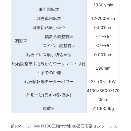
1330r/min
砥石回転数
調整車回転数
12-200r/min
研削切込最小単位
0.001mm
傾斜角調整範囲
-2°~+5°
調整車
スイベル調整範囲
-4°~+5°
砥石ドレス最小切込単位
0.001mm
砥石調整車中心線からワークレスト取付
290mm
面までの距離
砥石軸駆動モーターパワー
27（35）KW
4100×3500×170
外形寸法(長さ×幅×高さ)
0mm
総重量
約10000kg
前のページ
MK11100三軸サボ制御砥石広幅センターレス