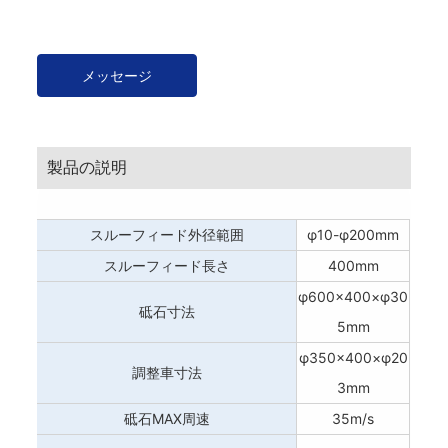
メッセージ
製品の説明
スルーフィード外径範囲
φ10-φ200mm
スルーフィード長さ
400mm
φ600×400×φ30
砥石寸法
5mm
φ350×400×φ20
調整車寸法
3mm
砥石MAX周速
35m/s