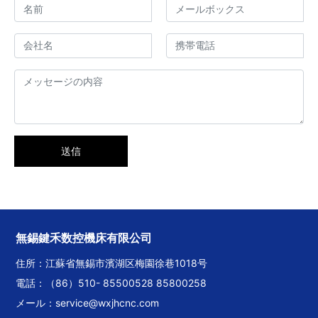
送信
無錫鍵禾数控機床有限公司
住所：江蘇省無錫市濱湖区梅園徐巷1018号
電話：
（86）510- 85500528
85800258
メール：
service@wxjhcnc.com